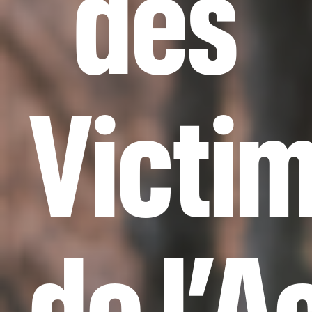
des
Victi
de l’A